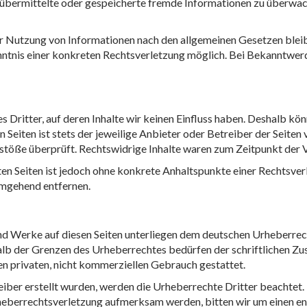
t, übermittelte oder gespeicherte fremde Informationen zu überwa
r Nutzung von Informationen nach den allgemeinen Gesetzen bleib
enntnis einer konkreten Rechtsverletzung möglich. Bei Bekanntwe
Dritter, auf deren Inhalte wir keinen Einfluss haben. Deshalb kön
 Seiten ist stets der jeweilige Anbieter oder Betreiber der Seiten
stöße überprüft. Rechtswidrige Inhalte waren zum Zeitpunkt der V
kten Seiten ist jedoch ohne konkrete Anhaltspunkte einer Rechtsv
umgehend entfernen.
 und Werke auf diesen Seiten unterliegen dem deutschen Urheberrech
lb der Grenzen des Urheberrechtes bedürfen der schriftlichen Zus
en privaten, nicht kommerziellen Gebrauch gestattet.
reiber erstellt wurden, werden die Urheberrechte Dritter beachtet.
Urheberrechtsverletzung aufmerksam werden, bitten wir um einen 