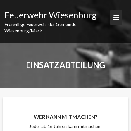
Skip
to
Feuerwehr Wiesenburg
content
Freiwillige Feuerwehr der Gemeinde
Wiesenburg/Mark
EINSATZABTEILUNG
WER KANN MITMACHEN?
Jeder ab 16 Jahren kann mitmachen!