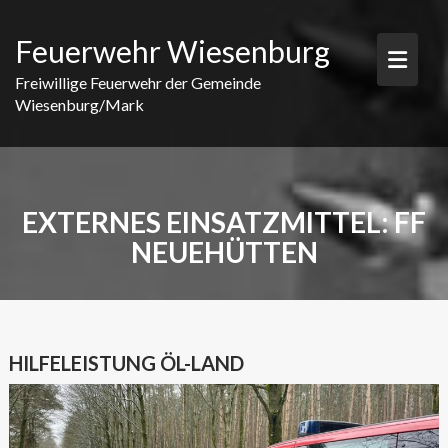
Skip
to
Feuerwehr Wiesenburg
content
Freiwillige Feuerwehr der Gemeinde
Wiesenburg/Mark
EXTERNES EINSATZMITTEL:
FF
NEUEHÜTTEN
HILFELEISTUNG ÖL-LAND