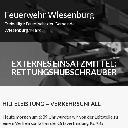
Skip
to
Feuerwehr Wiesenburg
content
Freiwillige Feuerwehr der Gemeinde
Wiesenburg/Mark
EXTERNES EINSATZMITTEL:
RETTUNGSHUBSCHRAUBER
HILFELEISTUNG – VERKEHRSUNFALL
Heute morgen um 6:39 Uhr wurden wir von der Leitstelle zu
einem Verkehrsunfall an der Ortsverbindung K6935