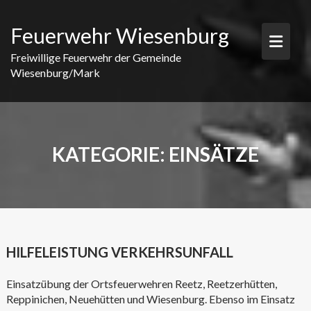
Skip
to
Feuerwehr Wiesenburg
content
Freiwillige Feuerwehr der Gemeinde
Wiesenburg/Mark
KATEGORIE:
EINSÄTZE
HILFELEISTUNG VERKEHRSUNFALL
Einsatzübung der Ortsfeuerwehren Reetz, Reetzerhütten,
Reppinichen, Neuehütten und Wiesenburg. Ebenso im Einsatz