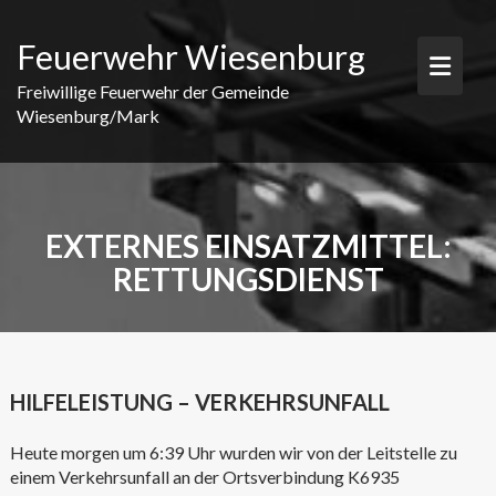
Skip
to
Feuerwehr Wiesenburg
content
Freiwillige Feuerwehr der Gemeinde
Wiesenburg/Mark
EXTERNES EINSATZMITTEL:
RETTUNGSDIENST
HILFELEISTUNG – VERKEHRSUNFALL
Heute morgen um 6:39 Uhr wurden wir von der Leitstelle zu
einem Verkehrsunfall an der Ortsverbindung K6935