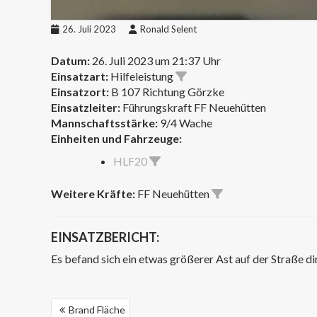
26. Juli 2023
Ronald Selent
Datum:
26. Juli 2023 um 21:37 Uhr
Einsatzart:
Hilfeleistung
Einsatzort:
B 107 Richtung Görzke
Einsatzleiter:
Führungskraft FF Neuehütten
Mannschaftsstärke:
9/4 Wache
Einheiten und Fahrzeuge:
HLF20
Weitere Kräfte:
FF Neuehütten
EINSATZBERICHT:
Es befand sich ein etwas größerer Ast auf der Straße 
BEITRAGSNAVIGATION
Brand Fläche