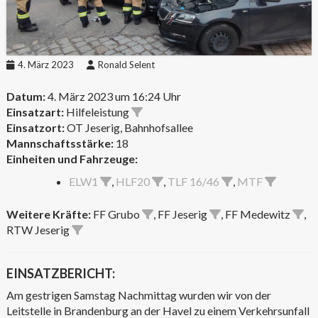
4. März 2023
Ronald Selent
Datum:
4. März 2023 um 16:24 Uhr
Einsatzart:
Hilfeleistung
Einsatzort:
OT Jeserig, Bahnhofsallee
Mannschaftsstärke:
18
Einheiten und Fahrzeuge:
ELW1
,
HLF20
,
TLF 16/46
,
MTF
Weitere Kräfte:
FF Grubo
, FF Jeserig
, FF Medewitz
,
RTW Jeserig
EINSATZBERICHT:
Am gestrigen Samstag Nachmittag wurden wir von der
Leitstelle in Brandenburg an der Havel zu einem Verkehrsunfall