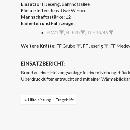
Einsatzort:
Jeserig, Bahnhofsallee
Einsatzleiter:
Jens-Uwe Werner
Mannschaftsstärke:
12
Einheiten und Fahrzeuge:
ELW1
,
HLF20
,
TLF 16/46
Weitere Kräfte:
FF Grubo
, FF Jeserig
, FF Mede
EINSATZBERICHT:
Brand an einer Heizungsanlage in einem Nebengebäud
Überdrucklüfter entraucht und mit einer Wärmebildkam
BEITRAGSNAVIGATION
Hilfeleistung – Tragehilfe