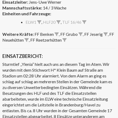
Einsatzleiter:
Jens-Uwe Werner
Mannschaftsstärke:
14 / 3 Wache
Einheiten und Fahrzeuge:
ELW1
,
HLF20
,
TLF 16/46
Weitere Kräfte:
FF Benken
, FF Grubo
, FF Jeserig
, FF
Neuehütten
, FF Reetzerhütten
EINSATZBERICHT:
Sturmtief „Ylenia“ hielt auch uns an diesem Tag im Atem. Wir
wurden mit dem Stichwort H* Klein Baum auf Straße am
Stadion um 02:28 Uhr alarmiert. Von dem Alarm an ging es
schlag auf schlag an mehreren Stellen in der Gemeinde kam es
zu diversen Unwetterbedingten Einsätzen. Während die
Besatzungen des HLF und des TLF die Einsatzstellen
abarbeiteten, wurde im ELW eine technische Einsatzleitung
eingerichtet um die Leitstelle in Brandenburg/Havel zu
entlasten. Bis ca. 8 Uhr wurden in der Gesamten Gemeinde 17
Einsatzstellen abgearbeitet, 8 Einsätze unteranderem am