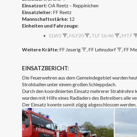
Einsatzort:
OA Reetz – Reppinichen
Einsatzleiter:
FF Reetz
Mannschaftsstärke:
12
Einheiten und Fahrzeuge:
ELW1
,
HLF20
,
TLF 16/46
,
MTF
Weitere Kräfte:
FF Jeserig
, FF Lehnsdorf
, FF M
EINSATZBERICHT:
Die Feuerwehren aus dem Gemeindegebiet wurden heute 
Strohballen unter einem großen Schleppdach.
Durch den koordinierten Einsatz mehrerer Strahlrohre 
wurden mit Hilfe eines Radladers des Betreibers alle v
Der Einsatz konnte somit zügig abgeschlossen werden. 