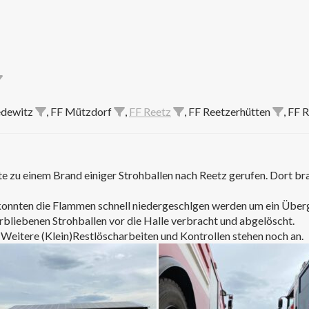
edewitz
, FF Mützdorf
,
FF Reetz
, FF Reetzerhütten
, FF 
zu einem Brand einiger Strohballen nach Reetz gerufen. Dort br
konnten die Flammen schnell niedergeschlgen werden um ein Überg
erbliebenen Strohballen vor die Halle verbracht und abgelöscht.
Weitere (Klein)Restlöscharbeiten und Kontrollen stehen noch an.